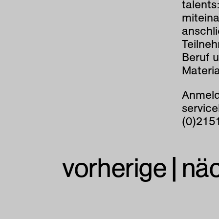
talents
mitein
anschl
Teilneh
Beruf u
Materia
Anmeld
servic
(0)215
vorherige
|
nä