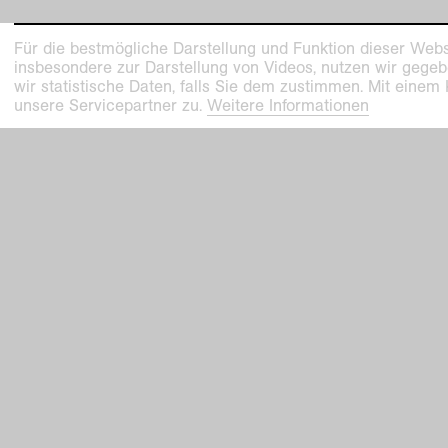
Für die bestmögliche Darstellung und Funktion dieser Webs
insbesondere zur Darstellung von Videos, nutzen wir gegeb
wir statistische Daten, falls Sie dem zustimmen. Mit einem
unsere Servicepartner zu.
Weitere Informationen
vergangene ausstellung
Sammlungssatellit #3
Ola Vasiljeva // Der Werkbund. Haus der F
29
.
Mär
.
–
15
.
Sep
.
2019
Kaiser Wilhelm Museum