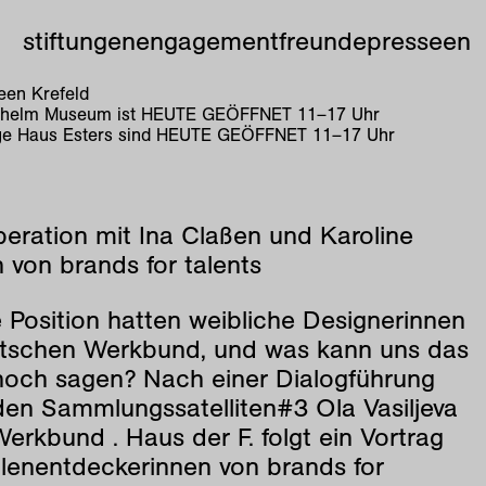
stiftungen
engagement
freunde
presse
en
en Krefeld
lhelm Museum ist
HEUTE GEÖFFNET
11
–
17
Uhr
e Haus Esters sind
HEUTE GEÖFFNET
11
–
17
Uhr
peration mit Ina Claßen und Karoline
 von brands for talents
 Position hatten weibliche Designerinnen
tschen Werkbund, und was kann uns das
noch sagen? Nach einer Dialogführung
den Sammlungssatelliten#3 Ola Vasiljeva
Werkbund . Haus der F. folgt ein Vortrag
llenentdeckerinnen von brands for