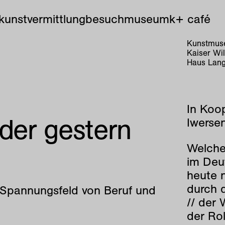
kunstvermittlung
besuch
museum
k+ café
Kunstmuse
Kaiser Wi
Haus Lang
In Koo
lder gestern
Iwersen
Welche
im Deu
heute 
durch 
m Spannungsfeld von Beruf und
// der 
der Ro