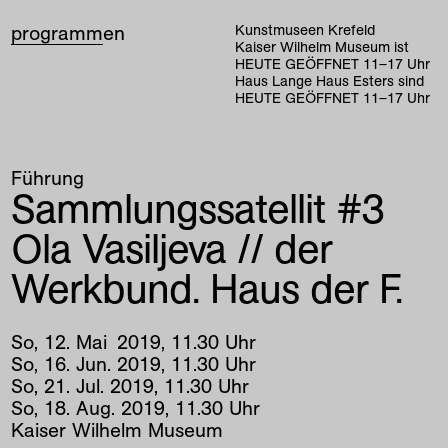
programm
en
Kunstmuseen Krefeld
Kaiser Wilhelm Museum ist
HEUTE GEÖFFNET
11
–
17
Uhr
Haus Lange Haus Esters sind
HEUTE GEÖFFNET
11
–
17
Uhr
Führung
Sammlungssatellit #3
Ola Vasiljeva // der
Werkbund. Haus der F.
So
,
12
.
Mai
2019
,
11
.
30
Uhr
So
,
16
.
Jun
.
2019
,
11
.
30
Uhr
So
,
21
.
Jul
.
2019
,
11
.
30
Uhr
So
,
18
.
Aug
.
2019
,
11
.
30
Uhr
Kaiser Wilhelm Museum