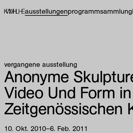
ausstellungen
programm
sammlung
vergangene ausstellung
Anonyme Skulptur
Video Und Form in
Zeitgenössischen 
10
.
Okt
.
2010
–
6
.
Feb
.
2011