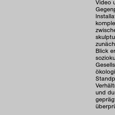
Video u
Gegenpo
Install
komple
zwische
skulptu
zunäch
Blick e
sozioku
Gesell
ökolog
Standp
Verhält
und dur
gepräg
überprü