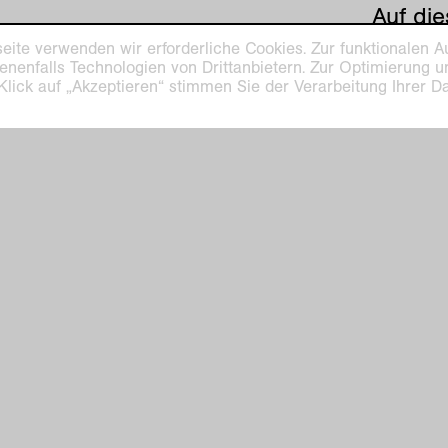
Auf die
Ausstel
eite verwenden wir erforderliche Cookies. Zur funktionalen A
Künstle
enenfalls Technologien von Drittanbietern. Zur Optimierung 
 Klick auf „Akzeptieren“ stimmen Sie der Verarbeitung Ihrer 
mit ihr
Video u
So hält
ihre b
Wohnun
dieses 
Zwisch
Wand wi
gerahm
Eindruc
Handlun
Bildhaf
zum Ve