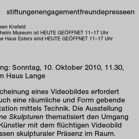
stiftungen
engagement
freunde
presse
en
en Krefeld
lhelm Museum ist
HEUTE GEÖFFNET
11
–
17
Uhr
e Haus Esters sind
HEUTE GEÖFFNET
11
–
17
Uhr
ng: Sonntag, 10. Oktober 2010, 11.30,
m Haus Lange
cheinung eines Videobildes erfordert
auch eine räumliche und Form gebende
ation mittels Technik. Die Ausstellung
e Skulpturen
thematisiert den Umgang
Künstler mit dem flüchtigen Videobild
ssen skulpturaler Präsenz im Raum.