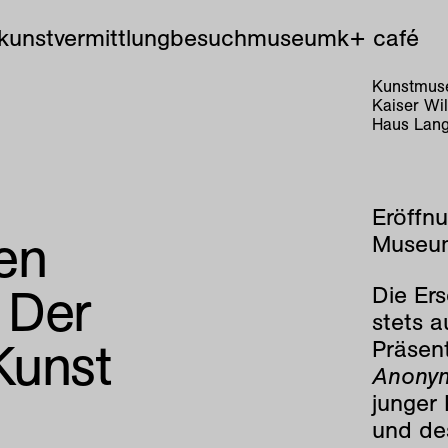
kunstvermittlung
besuch
museum
k+ café
Kunstmuse
Kaiser Wi
Haus Lang
Eröffnu
en
Museu
 Der
Die Ers
stets 
Kunst
Präsent
Anonym
junger 
und de