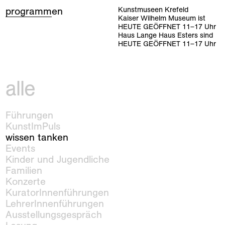
programm
en
Kunstmuseen Krefeld
Kaiser Wilhelm Museum ist
HEUTE GEÖFFNET
11
–
17
Uhr
Haus Lange Haus Esters sind
HEUTE GEÖFFNET
11
–
17
Uhr
alle
Führungen
KunstImPuls
wissen tanken
Events
Kinder und Jugendliche
Familien
Konzerte
KuratorInnenführungen
LehrerInnenführungen
Ausstellungsgespräch