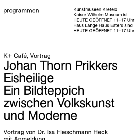
programm
en
Kunstmuseen Krefeld
Kaiser Wilhelm Museum ist
HEUTE GEÖFFNET
11
–
17
Uhr
Haus Lange Haus Esters sind
HEUTE GEÖFFNET
11
–
17
Uhr
K+ Café
Vortrag
Johan Thorn Prikkers
Eisheilige
Ein Bildteppich
zwischen Volkskunst
und Moderne
Vortrag von Dr. Isa Fleischmann Heck
mit
Anmeldung