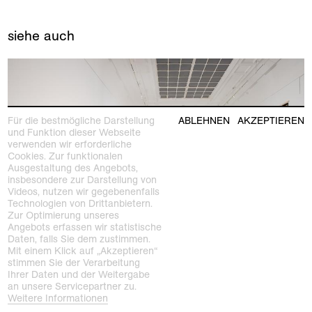
siehe auch
Für die bestmögliche Darstellung
ABLEHNEN
AKZEPTIEREN
und Funktion dieser Webseite
verwenden wir erforderliche
Cookies. Zur funktionalen
Ausgestaltung des Angebots,
insbesondere zur Darstellung von
Videos, nutzen wir gegebenenfalls
Technologien von Drittanbietern.
Zur Optimierung unseres
Angebots erfassen wir statistische
Daten, falls Sie dem zustimmen.
Mit einem Klick auf „Akzeptieren“
stimmen Sie der Verarbeitung
laufende ausstellung
Ihrer Daten und der Weitergabe
Schöne Anarchie
an unsere Servicepartner zu.
Johan Thorn Prikker und seine Zeit
Weitere Informationen
Kaiser Wilhelm Museum