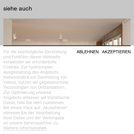
siehe auch
Für die bestmögliche Darstellung
ABLEHNEN
AKZEPTIEREN
und Funktion dieser Webseite
verwenden wir erforderliche
Cookies. Zur funktionalen
Ausgestaltung des Angebots,
insbesondere zur Darstellung von
Videos, nutzen wir gegebenenfalls
Technologien von Drittanbietern.
Zur Optimierung unseres
Angebots erfassen wir statistische
Daten, falls Sie dem zustimmen.
Mit einem Klick auf „Akzeptieren“
stimmen Sie der Verarbeitung
Ihrer Daten und der Weitergabe
an unsere Servicepartner zu.
vergangene ausstellung
Weitere Informationen
Teilweise möbliert, exzellente Aussicht.