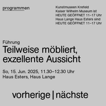
programm
en
Kunstmuseen Krefeld
Kaiser Wilhelm Museum ist
HEUTE GEÖFFNET
11
–
17
Uhr
Haus Lange Haus Esters sind
HEUTE GEÖFFNET
11
–
17
Uhr
Führung
Teilweise möbliert,
exzellente Aussicht
So
,
15
.
Jun
.
2025
,
11
.
30
–
12
.
30
Uhr
Haus Esters, Haus Lange
vorherige
|
nächste