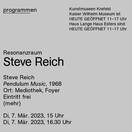
programm
en
Kunstmuseen Krefeld
Kaiser Wilhelm Museum ist
HEUTE GEÖFFNET
11
–
17
Uhr
Haus Lange Haus Esters sind
HEUTE GEÖFFNET
11
–
17
Uhr
Resonanzraum
Steve Reich
Steve Reich
Pendulum Music
, 1968
Ort: Mediothek, Foyer
Eintritt frei
(mehr)
Di
,
7
.
Mär
.
2023
,
15
Uhr
Di
,
7
.
Mär
.
2023
,
16
.
30
Uhr