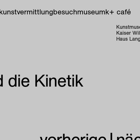
kunstvermittlung
besuch
museum
k+ café
Kunstmuse
Kaiser Wi
Haus Lang
 die Kinetik
vorherige
|
nä