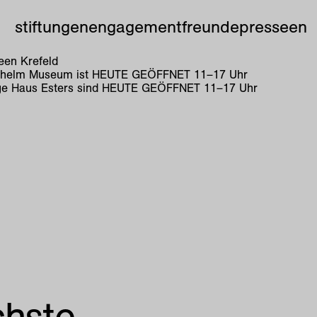
stiftungen
engagement
freunde
presse
en
en Krefeld
lhelm Museum ist
HEUTE GEÖFFNET
11
–
17
Uhr
e Haus Esters sind
HEUTE GEÖFFNET
11
–
17
Uhr
chste