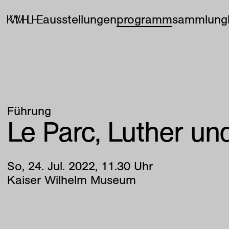
ausstellungen
programm
sammlung
Führung
Le Parc, Luther und
So
,
24
.
Jul
.
2022
,
11
.
30
Uhr
Kaiser Wilhelm Museum