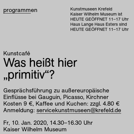
programm
en
Kunstmuseen Krefeld
Kaiser Wilhelm Museum ist
HEUTE GEÖFFNET
11
–
17
Uhr
Haus Lange Haus Esters sind
HEUTE GEÖFFNET
11
–
17
Uhr
Kunstcafé
Was heißt hier
„primitiv“?
Gesprächsführung zu außereuropäische
Einflüsse bei Gauguin, Picasso, Kirchner
Kosten 9 €, Kaffee und Kuchen: zzgl. 4.80 €
Anmeldung:
servicekunstmuseen@krefeld.de
Fr
,
10
.
Jan
.
2020
,
14
.
30
–
16
.
30
Uhr
Kaiser Wilhelm Museum