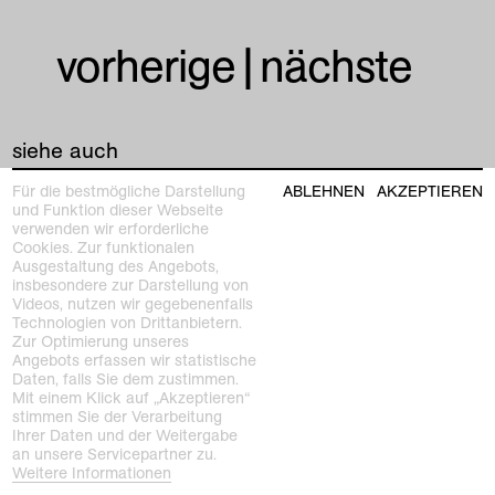
vorherige
|
nächste
siehe auch
Für die bestmögliche Darstellung
ABLEHNEN
AKZEPTIEREN
und Funktion dieser Webseite
verwenden wir erforderliche
Cookies. Zur funktionalen
Ausgestaltung des Angebots,
insbesondere zur Darstellung von
Videos, nutzen wir gegebenenfalls
Technologien von Drittanbietern.
Zur Optimierung unseres
Angebots erfassen wir statistische
Daten, falls Sie dem zustimmen.
Mit einem Klick auf „Akzeptieren“
stimmen Sie der Verarbeitung
Ihrer Daten und der Weitergabe
an unsere Servicepartner zu.
Weitere Informationen