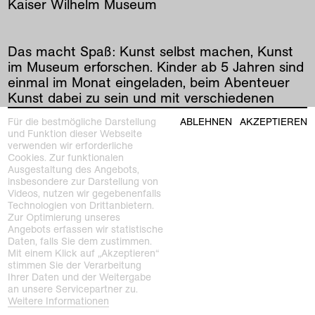
Kaiser Wilhelm Museum
Das macht Spaß: Kunst selbst machen, Kunst
im Museum erforschen. Kinder ab 5 Jahren sind
einmal im Monat eingeladen, beim Abenteuer
Kunst dabei zu sein und mit verschiedenen
Techniken künstlerisch zu arbeiten.
Für die bestmögliche Darstellung
ABLEHNEN
AKZEPTIEREN
Anmeldung unter:
und Funktion dieser Webseite
servicekunstmuseen@krefeld.de
verwenden wir erforderliche
Cookies. Zur funktionalen
Ausgestaltung des Angebots,
insbesondere zur Darstellung von
vorherige
|
nächste
Videos, nutzen wir gegebenenfalls
Technologien von Drittanbietern.
Zur Optimierung unseres
Angebots erfassen wir statistische
Daten, falls Sie dem zustimmen.
Mit einem Klick auf „Akzeptieren“
stimmen Sie der Verarbeitung
Ihrer Daten und der Weitergabe
an unsere Servicepartner zu.
Weitere Informationen
Kunstmuseen Krefeld