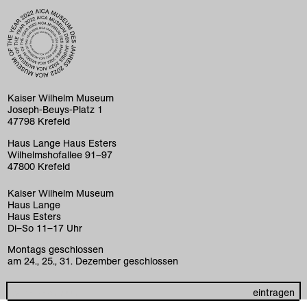
home
ausstellungen
programm
Kaiser Wilhelm Museum
Joseph-Beuys-Platz 1
sammlung
47798 Krefeld
kunstvermittlung
Haus Lange Haus Esters
Wilhelmshofallee 91–97
47800 Krefeld
besuch
Kaiser Wilhelm Museum
museum
Haus Lange
Haus Esters
k+ café
Di–So 11–17 Uhr
Montags geschlossen
stiftungen
am 24., 25., 31. Dezember geschlossen
engagement