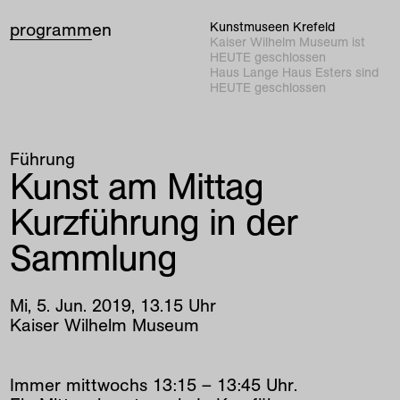
programm
en
Kunstmuseen Krefeld
Kaiser Wilhelm Museum ist
HEUTE geschlossen
Haus Lange Haus Esters sind
HEUTE geschlossen
Führung
Kunst am Mittag
Kurzführung in der
Sammlung
Mi
,
5
.
Jun
.
2019
,
13
.
15
Uhr
Kaiser Wilhelm Museum
Immer mittwochs 13:15 – 13:45 Uhr.