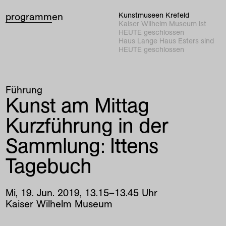
programm
en
Kunstmuseen Krefeld
Kaiser Wilhelm Museum ist
HEUTE geschlossen
Haus Lange Haus Esters sind
HEUTE geschlossen
Führung
Kunst am Mittag
Kurzführung in der
Sammlung: Ittens
Tagebuch
Mi
,
19
.
Jun
.
2019
,
13
.
15
–
13
.
45
Uhr
Kaiser Wilhelm Museum