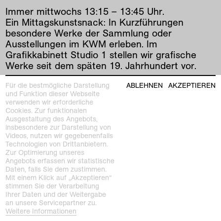
Immer mittwochs 13:15 – 13:45 Uhr.
Ein Mittagskunstsnack: In Kurzführungen
besondere Werke der Sammlung oder
Ausstellungen im KWM erleben. Im
Grafikkabinett Studio 1 stellen wir grafische
Werke seit dem späten 19. Jahrhundert vor.
Für die bestmögliche Darstellung
ABLEHNEN
AKZEPTIEREN
und Funktion dieser Webseite
vorherige
|
nächste
verwenden wir erforderliche
Cookies. Zur funktionalen
Ausgestaltung des Angebots,
insbesondere zur Darstellung von
Videos, nutzen wir gegebenenfalls
Technologien von Drittanbietern.
Zur Optimierung unseres
Angebots erfassen wir statistische
Daten, falls Sie dem zustimmen.
Mit einem Klick auf „Akzeptieren“
Kunstmuseen Krefeld
stimmen Sie der Verarbeitung
+49 2151 975580
Ihrer Daten und der Weitergabe
e-mail
an unsere Servicepartner zu.
kunstmuseenkrefeld.de
Weitere Informationen
K+ Café im KWM