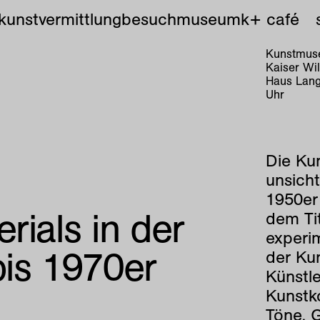
kunstvermittlung
besuch
museum
k+ café
Kunstmuse
Kaiser Wi
Haus Lang
Uhr
Die Ku
unsich
1950er 
rials in der
dem Ti
experi
bis 1970er
der Ku
Künstle
Kunstko
Töne, 