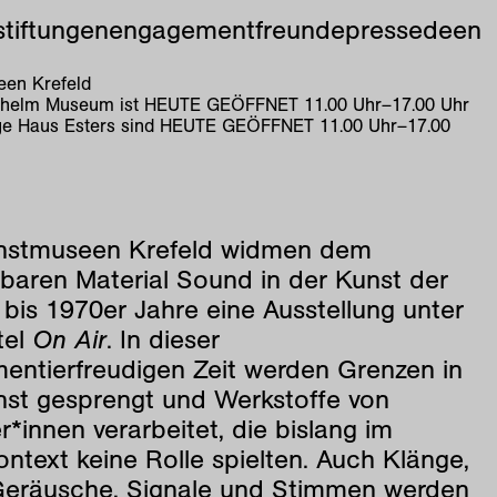
stiftungen
engagement
freunde
presse
de
en
en Krefeld
lhelm Museum ist
HEUTE GEÖFFNET
11
.
00
Uhr
–
17
.
00
Uhr
e Haus Esters sind
HEUTE GEÖFFNET
11
.
00
Uhr
–
17
.
00
nstmuseen Krefeld widmen dem
tbaren Material Sound in der Kunst der
bis 1970er Jahre eine Ausstellung unter
tel
On Air
. In dieser
mentierfreudigen Zeit werden Grenzen in
nst gesprengt und Werkstoffe von
r*innen verarbeitet, die bislang im
ntext keine Rolle spielten. Auch Klänge,
Geräusche, Signale und Stimmen werden