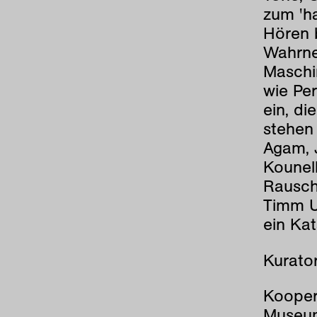
zum 'ha
Hören b
Wahrne
Maschin
wie Pe
ein, di
stehen
Agam, 
Kounel
Rausch
Timm U
ein Kat
Kurator
Kooper
Museum