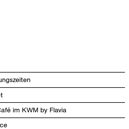
ungszeiten
t
afé im KWM by Flavia
ice