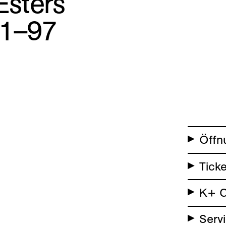
Esters
91–97
Öffn
Ticke
K+ C
Serv