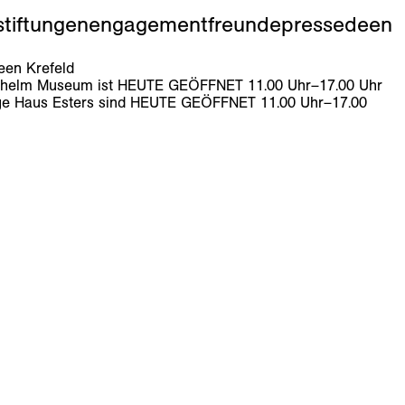
stiftungen
engagement
freunde
presse
de
en
en Krefeld
lhelm Museum ist
HEUTE GEÖFFNET
11
.
00
Uhr
–
17
.
00
Uhr
e Haus Esters sind
HEUTE GEÖFFNET
11
.
00
Uhr
–
17
.
00