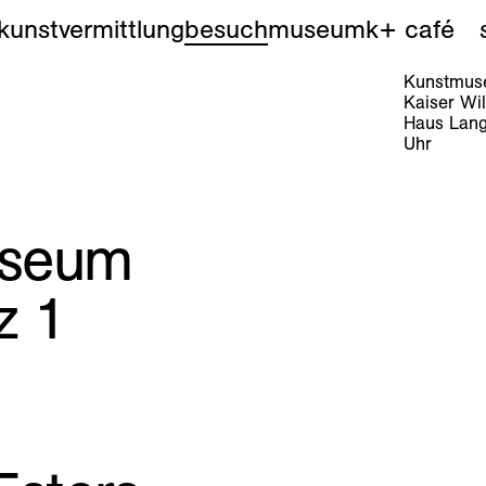
kunstvermittlung
besuch
museum
k+ café
Kunstmuse
Kaiser Wi
Haus Lang
Uhr
useum
z 1