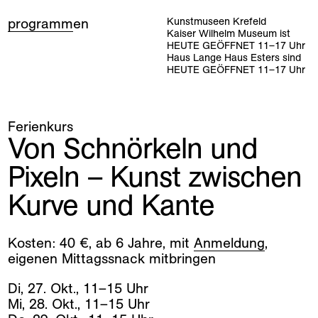
programm
en
Kunstmuseen Krefeld
Kaiser Wilhelm Museum ist
HEUTE GEÖFFNET
11
–
17
Uhr
Haus Lange Haus Esters sind
HEUTE GEÖFFNET
11
–
17
Uhr
Ferienkurs
Von Schnörkeln und
Pixeln – Kunst zwischen
Kurve und Kante
Kosten: 40 €, ab 6 Jahre, mit
Anmeldung
,
eigenen Mittagssnack mitbringen
Di
,
27
.
Okt
.
,
11
–
15
Uhr
Mi
,
28
.
Okt
.
,
11
–
15
Uhr