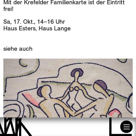
Mit der Krefelder Familienkarte ist der Eintritt
besuch
frei!
museum
Sa
,
17
.
Okt
.
,
14
–
16
Uhr
k+ café
Haus Esters, Haus Lange
stiftungen
siehe auch
engagement
freunde
presse