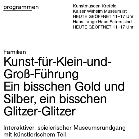
programm
en
Kunstmuseen Krefeld
Kaiser Wilhelm Museum ist
HEUTE GEÖFFNET
11
–
17
Uhr
Haus Lange Haus Esters sind
HEUTE GEÖFFNET
11
–
17
Uhr
Familien
Kunst-für-Klein-und-
Groß-Führung
home
Ein bisschen Gold und
ausstellungen
Silber, ein bisschen
programm
Glitzer-Glitzer
sammlung
Interaktiver, spielerischer Museumsrundgang
kunstvermittlung
mit künstlerischem Teil