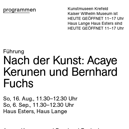
programm
en
Kunstmuseen Krefeld
Kaiser Wilhelm Museum ist
HEUTE GEÖFFNET
11
–
17
Uhr
Haus Lange Haus Esters sind
HEUTE GEÖFFNET
11
–
17
Uhr
Führung
Nach der Kunst: Acaye
Kerunen und Bernhard
Fuchs
So
,
16
.
Aug
.
,
11
.
30
–
12
.
30
Uhr
So
,
6
.
Sep
.
,
11
.
30
–
12
.
30
Uhr
Haus Esters, Haus Lange