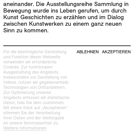
aneinander. Die Ausstellungsreihe Sammlung in
Bewegung wurde ins Leben gerufen, um durch
Kunst Geschichten zu erzählen und im Dialog
zwischen Kunstwerken zu einem ganz neuen
Sinn zu kommen.
siehe auch
Für die bestmögliche Darstellung
ABLEHNEN
AKZEPTIEREN
und Funktion dieser Webseite
verwenden wir erforderliche
Cookies. Zur funktionalen
Ausgestaltung des Angebots,
insbesondere zur Darstellung von
Videos, nutzen wir gegebenenfalls
Technologien von Drittanbietern.
Zur Optimierung unseres
Angebots erfassen wir statistische
Daten, falls Sie dem zustimmen.
Mit einem Klick auf „Akzeptieren“
stimmen Sie der Verarbeitung
Ihrer Daten und der Weitergabe
an unsere Servicepartner zu.
Weitere Informationen