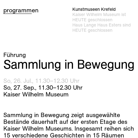
programm
en
Kunstmuseen Krefeld
Kaiser Wilhelm Museum ist
HEUTE geschlossen
Haus Lange Haus Esters sind
HEUTE geschlossen
Führung
Sammlung in Bewegung
So
,
26
.
Jul
.
,
11
.
30
–
12
.
30
Uhr
So
,
27
.
Sep
.
,
11
.
30
–
12
.
30
Uhr
Kaiser Wilhelm Museum
Sammlung in Bewegung zeigt ausgewählte
Bestände dauerhaft auf der ersten Etage des
Kaiser Wilhelm Museums. Insgesamt reihen sich
15 verschiedene Geschichten in 15 Räumen