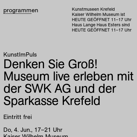
programm
en
Kunstmuseen Krefeld
Kaiser Wilhelm Museum ist
HEUTE GEÖFFNET
11
–
17
Uhr
Haus Lange Haus Esters sind
HEUTE GEÖFFNET
11
–
17
Uhr
KunstImPuls
Denken Sie Groß!
Museum live erleben mit
der SWK AG und der
Sparkasse Krefeld
Eintritt frei
Do
,
4
.
Jun
.
,
17
–
21
Uhr
Kaiser Wilhelm Museum