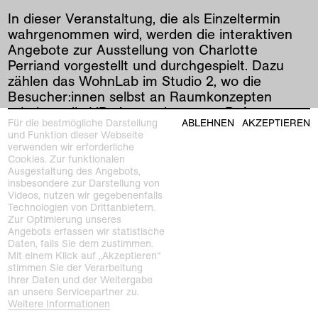
In dieser Veranstaltung, die als Einzeltermin
wahrgenommen wird, werden die interaktiven
Angebote zur Ausstellung von Charlotte
Perriand vorgestellt und durchgespielt. Dazu
zählen das WohnLab im Studio 2, wo die
Besucher:innen selbst an Raumkonzepten
arbeiten, die VR- Anwendung zum Refuge
Für die bestmögliche Darstellung
ABLEHNEN
AKZEPTIEREN
Tonneau sowie die weiteren digitalen Tools.
und Funktion dieser Webseite
verwenden wir erforderliche
Cookies. Zur funktionalen
vorherige
|
nächste
Ausgestaltung des Angebots,
insbesondere zur Darstellung von
Videos, nutzen wir gegebenenfalls
Technologien von Drittanbietern.
Zur Optimierung unseres
Angebots erfassen wir statistische
siehe auch
Daten, falls Sie dem zustimmen.
Mit einem Klick auf „Akzeptieren“
stimmen Sie der Verarbeitung
Ihrer Daten und der Weitergabe
an unsere Servicepartner zu.
Weitere Informationen