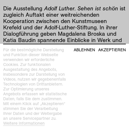
Die Ausstellung
Adolf Luther. Sehen ist schön
ist
zugleich Auftakt einer weitreichenden
Kooperation zwischen den Kunstmuseen
Krefeld und der Adolf-Luther-Stiftung. In ihrer
Dialogführung geben Magdalena Broska und
Katia Baudin spannende Einblicke in Werk und
Sammlung Luthers im Kontext der abstrakten
Für die bestmögliche Darstellung
ABLEHNEN
AKZEPTIEREN
und konkreten Kunst der 1950er bis 1970er
und Funktion dieser Webseite
Jahre.
verwenden wir erforderliche
Cookies. Zur funktionalen
Ausgestaltung des Angebots,
insbesondere zur Darstellung von
vorherige
|
nächste
Videos, nutzen wir gegebenenfalls
Technologien von Drittanbietern.
Zur Optimierung unseres
Angebots erfassen wir statistische
Daten, falls Sie dem zustimmen.
siehe auch
Mit einem Klick auf „Akzeptieren“
stimmen Sie der Verarbeitung
Ihrer Daten und der Weitergabe
an unsere Servicepartner zu.
Weitere Informationen