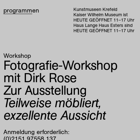
programm
en
Kunstmuseen Krefeld
Kaiser Wilhelm Museum ist
HEUTE GEÖFFNET
11
–
17
Uhr
Haus Lange Haus Esters sind
HEUTE GEÖFFNET
11
–
17
Uhr
Workshop
Fotografie-Workshop
mit Dirk Rose
Zur Ausstellung
Teilweise möbliert,
exzellente Aussicht
Anmeldung erforderlich:
(0)2151 97558 137