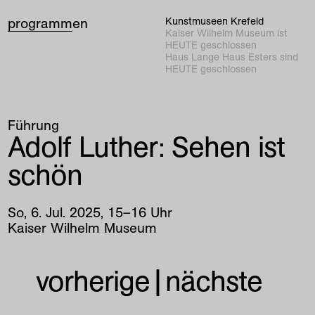
programm
en
Kunstmuseen Krefeld
Kaiser Wilhelm Museum ist
HEUTE geschlossen
Haus Lange Haus Esters sind
HEUTE geschlossen
Führung
Adolf Luther: Sehen ist
schön
So
,
6
.
Jul
.
2025
,
15
–
16
Uhr
Kaiser Wilhelm Museum
vorherige
|
nächste