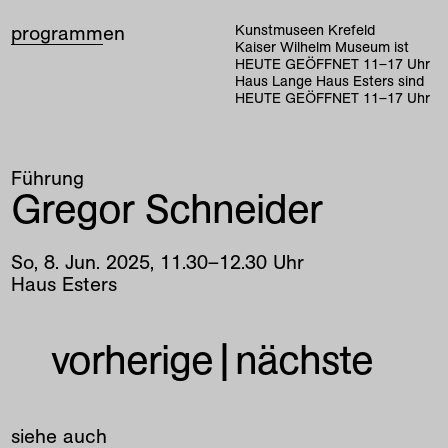
programm
en
Kunstmuseen Krefeld
Kaiser Wilhelm Museum ist
HEUTE GEÖFFNET
11
–
17
Uhr
Haus Lange Haus Esters sind
HEUTE GEÖFFNET
11
–
17
Uhr
Führung
Gregor Schneider
So
,
8
.
Jun
.
2025
,
11
.
30
–
12
.
30
Uhr
Haus Esters
vorherige
|
nächste
siehe auch