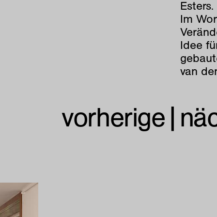
Esters.
Im Wor
Veränd
Idee f
gebaut
van d
vorherige
|
nä