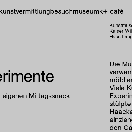
kunstvermittlung
besuch
museum
k+ café
Kunstmuse
Kaiser Wi
Haus Lang
Die Mu
erimente
verwand
möblier
Viele K
, eigenen Mittagssnack
Experi
stülpt
Haacke
einzieh
den Ga