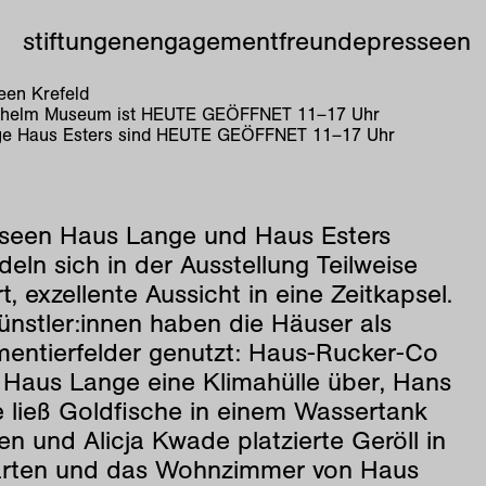
stiftungen
engagement
freunde
presse
en
en Krefeld
lhelm Museum ist
HEUTE GEÖFFNET
11
–
17
Uhr
e Haus Esters sind
HEUTE GEÖFFNET
11
–
17
Uhr
seen Haus Lange und Haus Esters
eln sich in der Ausstellung Teilweise
t, exzellente Aussicht in eine Zeitkapsel.
ünstler:innen haben die Häuser als
mentierfelder genutzt: Haus-Rucker-Co
e Haus Lange eine Klimahülle über, Hans
 ließ Goldfische in einem Wassertank
en und Alicja Kwade platzierte Geröll in
rten und das Wohnzimmer von Haus