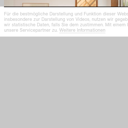
Für die bestmögliche Darstellung und Funktion dieser Webs
insbesondere zur Darstellung von Videos, nutzen wir gegeb
wir statistische Daten, falls Sie dem zustimmen. Mit einem
unsere Servicepartner zu.
Weitere Informationen
vergangene ausstellung
Teilweise möbliert, exzellente Aussicht.
Ortsspezifische Kunst für Haus Lange H
Esters
HLHE DIALOG Der besondere Ort
30
.
Mär
.
–
21
.
Sep
.
2025
Haus Lange