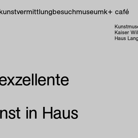
kunstvermittlung
besuch
museum
k+ café
Kunstmuse
Kaiser Wi
Haus Lang
 exzellente
nst in Haus