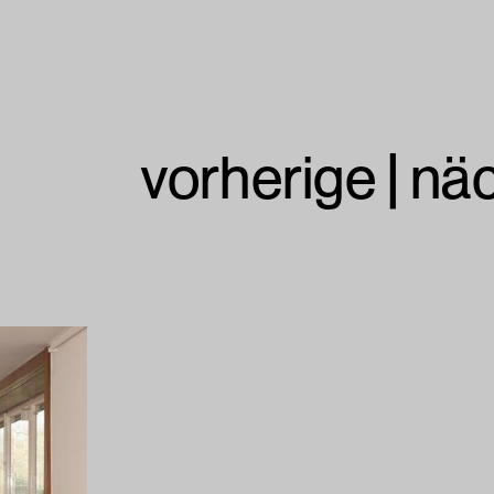
vorherige
|
nä