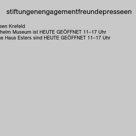
stiftungen
engagement
freunde
presse
en
en Krefeld
lhelm Museum ist
HEUTE GEÖFFNET
11
–
17
Uhr
e Haus Esters sind
HEUTE GEÖFFNET
11
–
17
Uhr