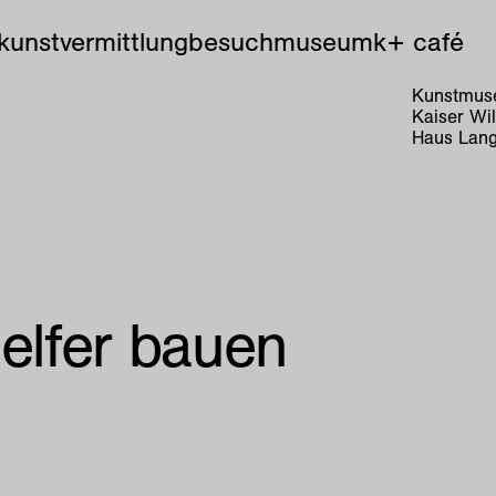
kunstvermittlung
besuch
museum
k+ café
Kunstmuse
Kaiser Wi
Haus Lang
helfer bauen