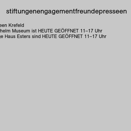
stiftungen
engagement
freunde
presse
en
en Krefeld
lhelm Museum ist
HEUTE GEÖFFNET
11
–
17
Uhr
e Haus Esters sind
HEUTE GEÖFFNET
11
–
17
Uhr