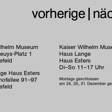
vorherige
|
nä
ilhelm Museum
Kaiser Wilhelm Mu
euys-Platz 1
Haus Lange
efeld
Haus Esters
Di–So 11–17 Uhr
ge Haus Esters
hofallee 91–97
Montags geschlossen
am 24., 25., 31. Dezember g
efeld