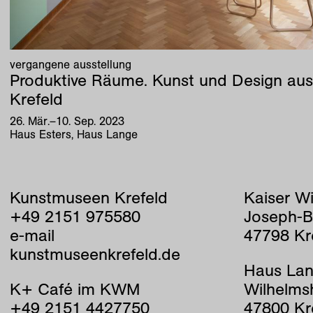
vergangene ausstellung
Produktive Räume. Kunst und Design aus
Krefeld
26
.
Mär
.
–
10
.
Sep
.
2023
Haus Esters, Haus Lange
Kunstmuseen Krefeld
Kaiser W
+49 2151 975580
Joseph-B
e-mail
47798 Kr
kunstmuseenkrefeld.de
Haus Lan
K+ Café im KWM
Wilhelms
+49 2151 4427750
47800 Kr