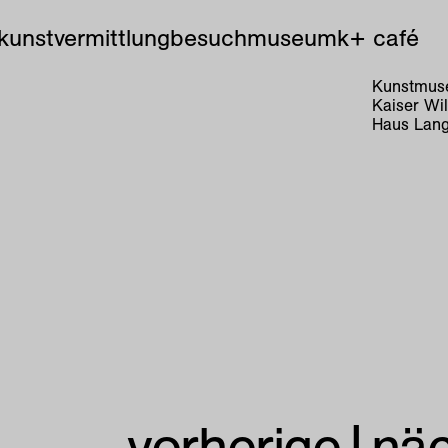
kunstvermittlung
besuch
museum
k+ café
Kunstmuse
Kaiser Wi
Haus Lang
vorherige
|
nä