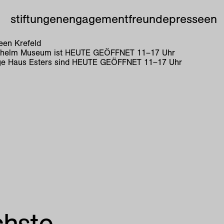
stiftungen
engagement
freunde
presse
en
en Krefeld
lhelm Museum ist
HEUTE GEÖFFNET
11
–
17
Uhr
e Haus Esters sind
HEUTE GEÖFFNET
11
–
17
Uhr
chste