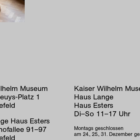
ilhelm Museum
Kaiser Wilhelm Mu
euys-Platz 1
Haus Lange
efeld
Haus Esters
Di–So 11–17 Uhr
ge Haus Esters
hofallee 91–97
Montags geschlossen
am 24., 25., 31. Dezember g
efeld