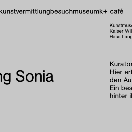
kunstvermittlung
besuch
museum
k+ café
Kunstmuse
Kaiser Wi
Haus Lang
Kurato
ng Sonia
Hier er
den Au
Ein bes
hinter 