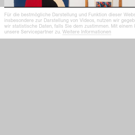
Für die bestmögliche Darstellung und Funktion dieser Webs
insbesondere zur Darstellung von Videos, nutzen wir gegeb
wir statistische Daten, falls Sie dem zustimmen. Mit einem
unsere Servicepartner zu.
Weitere Informationen
vergangene ausstellung
Maison Sonia. Sonia Delaunay und das At
Simultané
HL HE Dialog
23
.
Okt
.
2022
–
26
.
Feb
.
2023
Haus Lange