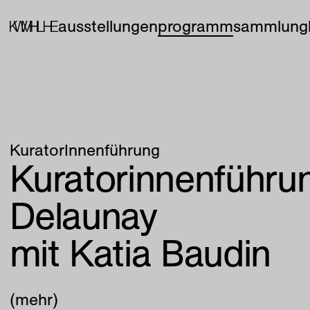
ausstellungen
programm
sammlung
KuratorInnenführung
Kuratorinnenführu
Delaunay
mit Katia Baudin
(mehr)