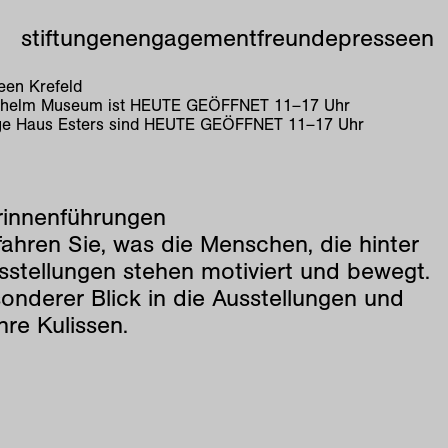
stiftungen
engagement
freunde
presse
en
en Krefeld
lhelm Museum ist
HEUTE GEÖFFNET
11
–
17
Uhr
e Haus Esters sind
HEUTE GEÖFFNET
11
–
17
Uhr
rinnenführungen
fahren Sie, was die Menschen, die hinter
sstellungen stehen motiviert und bewegt.
onderer Blick in die Ausstellungen und
ihre Kulissen.