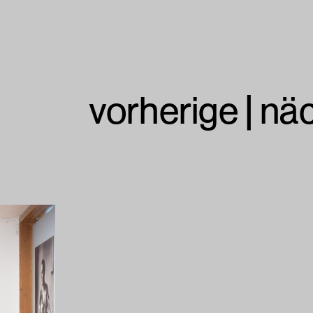
vorherige
|
nä