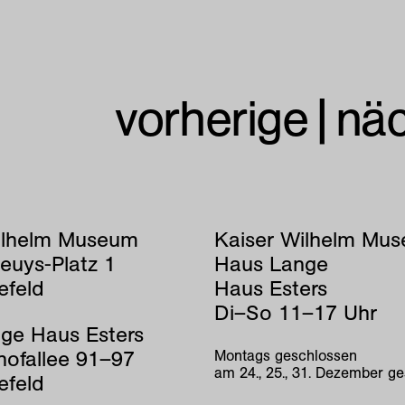
vorherige
|
nä
ilhelm Museum
Kaiser Wilhelm Mu
euys-Platz 1
Haus Lange
efeld
Haus Esters
Di–So 11–17 Uhr
ge Haus Esters
hofallee 91–97
Montags geschlossen
am 24., 25., 31. Dezember g
efeld