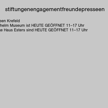
stiftungen
engagement
freunde
presse
en
en Krefeld
lhelm Museum ist
HEUTE GEÖFFNET
11
–
17
Uhr
e Haus Esters sind
HEUTE GEÖFFNET
11
–
17
Uhr