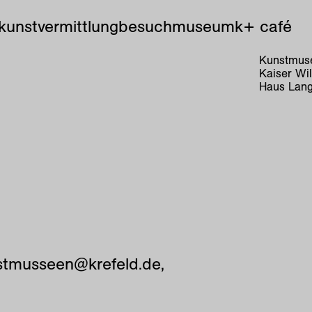
kunstvermittlung
besuch
museum
k+ café
Kunstmuse
Kaiser Wi
Haus Lang
nstmusseen@krefeld.de,