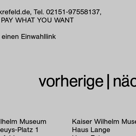
efeld.de, Tel. 02151-97558137,
Uhr, PAY WHAT YOU WANT
 einen Einwahllink
vorherige
|
nä
ilhelm Museum
Kaiser Wilhelm Mu
euys-Platz 1
Haus Lange