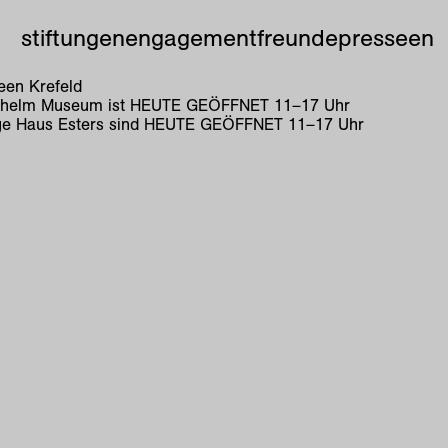
stiftungen
engagement
freunde
presse
en
en Krefeld
lhelm Museum ist
HEUTE GEÖFFNET
11
–
17
Uhr
e Haus Esters sind
HEUTE GEÖFFNET
11
–
17
Uhr