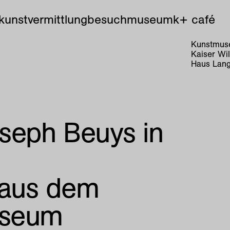
kunstvermittlung
besuch
museum
k+ café
Kunstmuse
Kaiser Wi
Haus Lang
seph Beuys in
 aus dem
useum