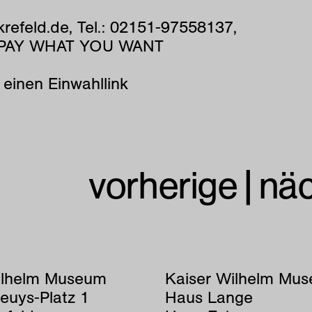
efeld.de, Tel.: 02151-97558137,
r, PAY WHAT YOU WANT
 einen Einwahllink
vorherige
|
nä
ilhelm Museum
Kaiser Wilhelm Mu
euys-Platz 1
Haus Lange