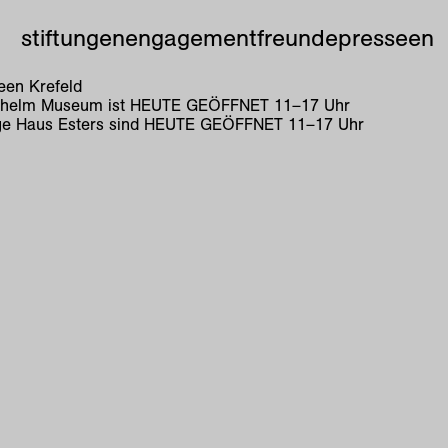
stiftungen
engagement
freunde
presse
en
en Krefeld
lhelm Museum ist
HEUTE GEÖFFNET
11
–
17
Uhr
e Haus Esters sind
HEUTE GEÖFFNET
11
–
17
Uhr