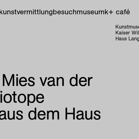
kunstvermittlung
besuch
museum
k+ café
Kunstmuse
Kaiser Wi
Haus Lang
 Mies van der
iotope
e aus dem Haus