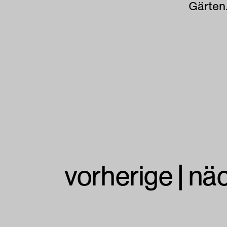
Gärten
vorherige
|
nä