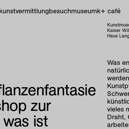
kunstvermittlung
besuch
museum
k+ café
Kunstmuse
Kaiser Wi
Haus Lang
Was en
natürl
werden
lanzenfantasie
Kunstpf
Schwen
hop zur
künstl
vieles 
was ist
Draht, 
arbeit