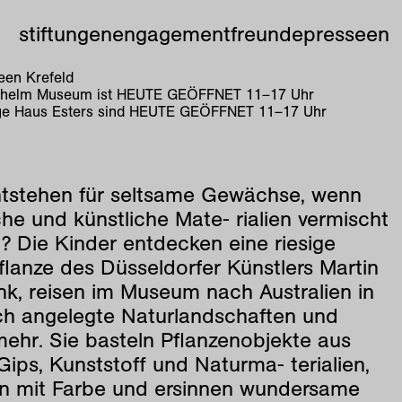
stiftungen
engagement
freunde
presse
en
en Krefeld
lhelm Museum ist
HEUTE GEÖFFNET
11
–
17
Uhr
e Haus Esters sind
HEUTE GEÖFFNET
11
–
17
Uhr
tstehen für seltsame Gewächse, wenn
iche und künstliche Mate- rialien vermischt
? Die Kinder entdecken eine riesige
lanze des Düsseldorfer Künstlers Martin
k, reisen im Museum nach Australien in
ich angelegte Naturlandschaften und
mehr. Sie basteln Pflanzenobjekte aus
Gips, Kunststoff und Naturma- terialien,
en mit Farbe und ersinnen wundersame