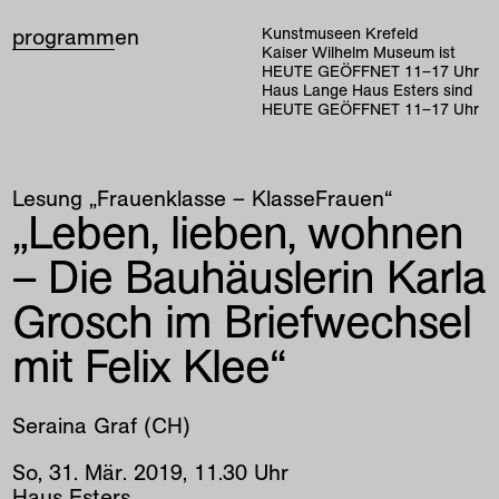
programm
en
Kunstmuseen Krefeld
Kaiser Wilhelm Museum ist
HEUTE GEÖFFNET
11
–
17
Uhr
Haus Lange Haus Esters sind
HEUTE GEÖFFNET
11
–
17
Uhr
Lesung „Frauenklasse – KlasseFrauen“
„Leben, lieben, wohnen
– Die Bauhäuslerin Karla
Grosch im Briefwechsel
mit Felix Klee“
Seraina Graf (CH)
So
,
31
.
Mär
.
2019
,
11
.
30
Uhr
Haus Esters