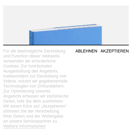
Für die bestmögliche Darstellung
ABLEHNEN
AKZEPTIEREN
und Funktion dieser Webseite
verwenden wir erforderliche
Cookies. Zur funktionalen
Ausgestaltung des Angebots,
insbesondere zur Darstellung von
Videos, nutzen wir gegebenenfalls
Technologien von Drittanbietern.
Zur Optimierung unseres
Angebots erfassen wir statistische
Daten, falls Sie dem zustimmen.
Mit einem Klick auf „Akzeptieren“
stimmen Sie der Verarbeitung
Ihrer Daten und der Weitergabe
an unsere Servicepartner zu.
Weitere Informationen