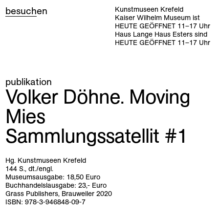
besuch
en
Kunstmuseen Krefeld
Kaiser Wilhelm Museum ist
HEUTE GEÖFFNET
11
–
17
Uhr
Haus Lange Haus Esters sind
HEUTE GEÖFFNET
11
–
17
Uhr
publikation
Volker Döhne. Moving
Mies
Sammlungssatellit #1
Hg. Kunstmuseen Krefeld
144 S., dt./engl.
Museumsausgabe: 18,50 Euro
Buchhandelslausgabe: 23,- Euro
Grass Publishers, Brauweiler 2020
ISBN: 978-3-946848-09-7