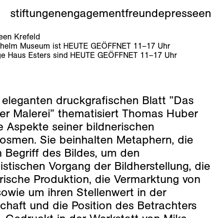
stiftungen
engagement
freunde
presse
en
en Krefeld
lhelm Museum ist
HEUTE GEÖFFNET
11
–
17
Uhr
e Haus Esters sind
HEUTE GEÖFFNET
11
–
17
Uhr
 eleganten druckgrafischen Blatt ”Das
er Malerei” thematisiert Thomas Huber
e Aspekte seiner bildnerischen
kosmen. Sie beinhalten Metaphern, die
 Begriff des Bildes, um den
stischen Vorgang der Bildherstellung, die
rische Produktion, die Vermarktung von
owie um ihren Stellenwert in der
chaft und die Position des Betrachters