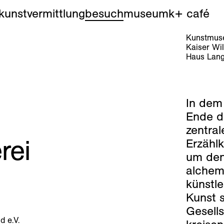
kunstvermittlung
besuch
museum
k+ café
Kunstmuse
Kaiser Wi
Haus Lang
In dem
Ende d
zentral
rei
Erzähl
um den
alchemi
künstle
Kunst s
Gesells
 e.V.