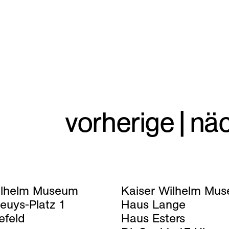
vorherige
|
nä
ilhelm Museum
Kaiser Wilhelm Mu
euys-Platz 1
Haus Lange
efeld
Haus Esters