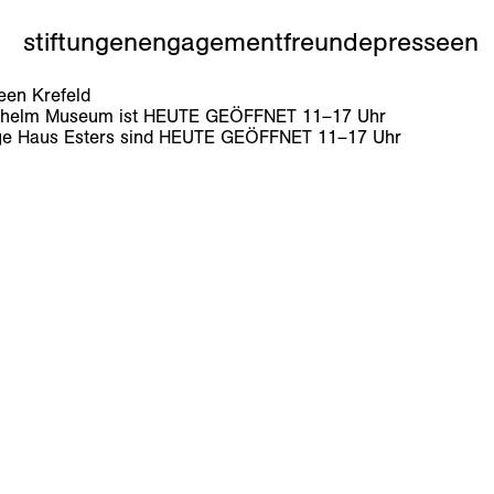
stiftungen
engagement
freunde
presse
en
en Krefeld
lhelm Museum ist
HEUTE GEÖFFNET
11
–
17
Uhr
e Haus Esters sind
HEUTE GEÖFFNET
11
–
17
Uhr