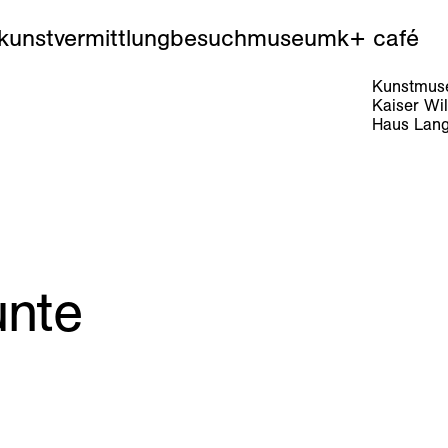
kunstvermittlung
besuch
museum
k+ café
Kunstmuse
Kaiser Wi
Haus Lang
unte