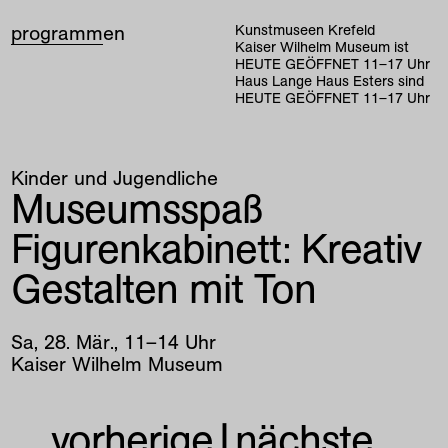
programm
en
Kunstmuseen Krefeld
Kaiser Wilhelm Museum ist
HEUTE GEÖFFNET
11
–
17
Uhr
Haus Lange Haus Esters sind
HEUTE GEÖFFNET
11
–
17
Uhr
Kinder und Jugendliche
Museumsspaß
Figurenkabinett: Kreativ
Gestalten mit Ton
Sa
,
28
.
Mär
.
,
11
–
14
Uhr
Kaiser Wilhelm Museum
vorherige
|
nächste