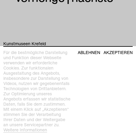
Kunstmuseen Krefeld
+49 2151 975580
Für die bestmögliche Darstellung
ABLEHNEN
AKZEPTIEREN
e-mail
und Funktion dieser Webseite
kunstmuseenkrefeld.de
verwenden wir erforderliche
Cookies. Zur funktionalen
K+ Café im KWM
Ausgestaltung des Angebots,
+49 2151 4427750
insbesondere zur Darstellung von
e-mail
Videos, nutzen wir gegebenenfalls
Technologien von Drittanbietern.
Zur Optimierung unseres
home
Angebots erfassen wir statistische
Daten, falls Sie dem zustimmen.
ausstellungen
Mit einem Klick auf „Akzeptieren“
stimmen Sie der Verarbeitung
Ihrer Daten und der Weitergabe
programm
an unsere Servicepartner zu.
Kaiser Wilhelm Museum
Weitere Informationen
Joseph-Beuys-Platz 1