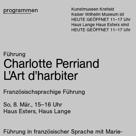
programm
en
Kunstmuseen Krefeld
Kaiser Wilhelm Museum ist
HEUTE GEÖFFNET
11
–
17
Uhr
Haus Lange Haus Esters sind
HEUTE GEÖFFNET
11
–
17
Uhr
Führung
Charlotte Perriand
L'Art d'harbiter
Französischsprachige Führung
So
,
8
.
Mär
.
,
15
–
16
Uhr
Haus Esters, Haus Lange
Führung in französischer Sprache mit Marie-