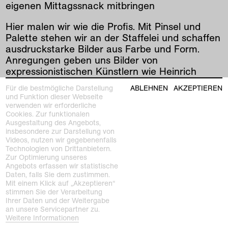
eigenen Mittagssnack mitbringen
Hier malen wir wie die Profis. Mit Pinsel und
Palette stehen wir an der Staffelei und schaffen
ausdruckstarke Bilder aus Farbe und Form.
Anregungen geben uns Bilder von
expressionistischen Künstlern wie Heinrich
Campendonk oder Erich Heckel.
Für die bestmögliche Darstellung
ABLEHNEN
AKZEPTIEREN
und Funktion dieser Webseite
verwenden wir erforderliche
vorherige
|
nächste
Cookies. Zur funktionalen
Ausgestaltung des Angebots,
insbesondere zur Darstellung von
Videos, nutzen wir gegebenenfalls
Technologien von Drittanbietern.
Zur Optimierung unseres
Angebots erfassen wir statistische
Daten, falls Sie dem zustimmen.
Mit einem Klick auf „Akzeptieren“
stimmen Sie der Verarbeitung
Kunstmuseen Krefeld
Ihrer Daten und der Weitergabe
+49 2151 975580
an unsere Servicepartner zu.
e-mail
Weitere Informationen
kunstmuseenkrefeld.de