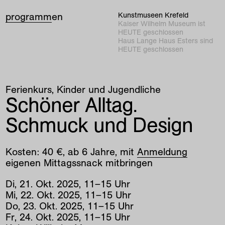
programm
en
Kunstmuseen Krefeld
Kaiser Wilhelm Museum ist
HEUTE geschlossen
Haus Lange Haus Esters sind
HEUTE geschlossen
Ferienkurs
Kinder und Jugendliche
Schöner Alltag.
Schmuck und Design
Kosten: 40 €, ab 6 Jahre, mit
Anmeldung
eigenen Mittagssnack mitbringen
Di
,
21
.
Okt
.
2025
,
11
–
15
Uhr
Mi
,
22
.
Okt
.
2025
,
11
–
15
Uhr
Do
,
23
.
Okt
.
2025
,
11
–
15
Uhr
Fr
,
24
.
Okt
.
2025
,
11
–
15
Uhr