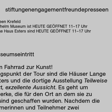
stiftungen
engagement
freunde
presse
en
en Krefeld
lhelm Museum ist
HEUTE GEÖFFNET
11
–
17
Uhr
e Haus Esters sind
HEUTE GEÖFFNET
11
–
17
Uhr
seumseintritt
m Fahrrad zur Kunst!
gspunkt der Tour sind die Häuser Lange
ers und die dortige Ausstellung
Teilweise
t, exzellente Aussicht
. Es geht um
rke, die für den Ort an dem sie zu
sind geschaffen wurden. Nachdem die
hmerinnen und Teilnehmer zwei