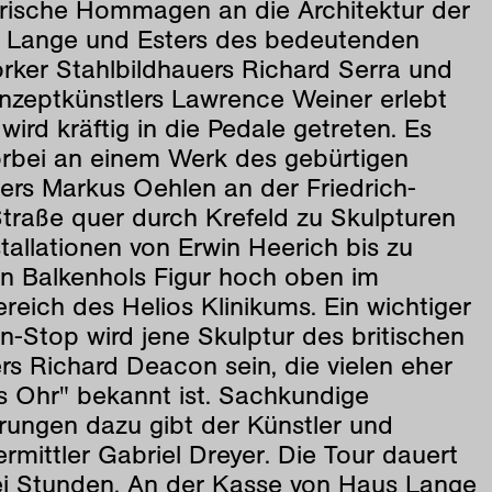
erische Hommagen an die Architektur der
 Lange und Esters des bedeutenden
rker Stahlbildhauers Richard Serra und
nzeptkünstlers Lawrence Weiner erlebt
wird kräftig in die Pedale getreten. Es
orbei an einem Werk des gebürtigen
ers Markus Oehlen an der Friedrich-
Straße quer durch Krefeld zu Skulpturen
tallationen von Erwin Heerich bis zu
n Balkenhols Figur hoch oben im
eich des Helios Klinikums. Ein wichtiger
-Stop wird jene Skulptur des britischen
rs Richard Deacon sein, die vielen eher
s Ohr" bekannt ist. Sachkundige
rungen dazu gibt der Künstler und
rmittler Gabriel Dreyer. Die Tour dauert
ei Stunden. An der Kasse von Haus Lange