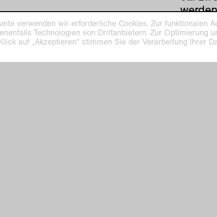
werden
Euro p
eite verwenden wir erforderliche Cookies. Zur funktionalen A
enenfalls Technologien von Drittanbietern. Zur Optimierung 
Lange,
 Klick auf „Akzeptieren“ stimmen Sie der Verarbeitung Ihrer 
servic
telefo
vorherige
|
nä
ilhelm Museum
Kaiser Wilhelm Mu
euys-Platz 1
Haus Lange
efeld
Haus Esters
Di–So 11–17 Uhr