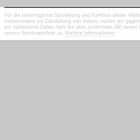
Für die bestmögliche Darstellung und Funktion dieser Webs
insbesondere zur Darstellung von Videos, nutzen wir gegeb
wir statistische Daten, falls Sie dem zustimmen. Mit einem
unsere Servicepartner zu.
Weitere Informationen
Kunstmuseen Krefeld
Kaiser W
+49 2151 975580
Joseph-B
e-mail
47798 Kr
kunstmuseenkrefeld.de