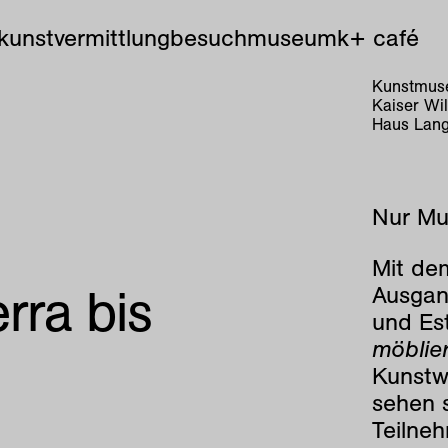
kunstvermittlung
besuch
museum
k+ café
Kunstmuse
Kaiser Wi
Haus Lang
Nur Mu
Mit de
rra bis
Ausgan
und Est
möblier
Kunstwe
sehen 
Teilne