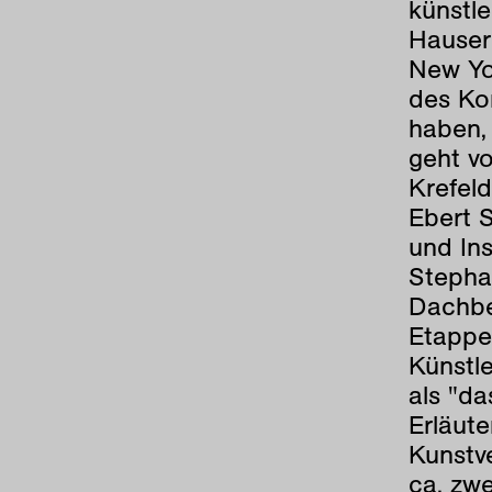
künstl
Hauser
New Yo
des Ko
haben, 
geht v
Krefeld
Ebert 
und Ins
Stepha
Dachber
Etappen
Künstle
als "da
Erläute
Kunstve
ca. zw