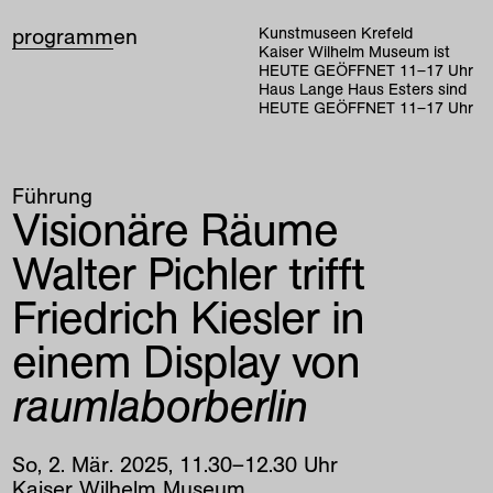
programm
en
Kunstmuseen Krefeld
Kaiser Wilhelm Museum ist
HEUTE GEÖFFNET
11
–
17
Uhr
Haus Lange Haus Esters sind
HEUTE GEÖFFNET
11
–
17
Uhr
Führung
Visionäre Räume
Walter Pichler trifft
Friedrich Kiesler in
einem Display von
raumlaborberlin
So
,
2
.
Mär
.
2025
,
11
.
30
–
12
.
30
Uhr
Kaiser Wilhelm Museum