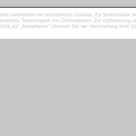
eite verwenden wir erforderliche Cookies. Zur funktionalen A
ilhelm Museum
Kaiser Wilhelm Mu
enenfalls Technologien von Drittanbietern. Zur Optimierung 
euys-Platz 1
Haus Lange
 Klick auf „Akzeptieren“ stimmen Sie der Verarbeitung Ihrer 
efeld
Haus Esters
Di–So 11–17 Uhr
ge Haus Esters
hofallee 91–97
Montags geschlossen
am 24., 25., 31. Dezember g
efeld