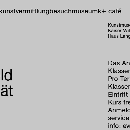
kunstvermittlung
besuch
museum
k+ café
Kunstmuse
Kaiser Wi
Haus Lang
Das An
ld
Klassen
Pro Te
ät
Klasse
Eintrit
Kurs fre
Anmeld
servic
info:
ev