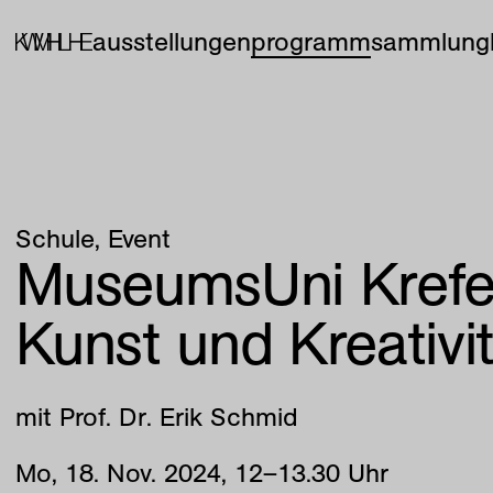
ausstellungen
programm
sammlung
Schule
Event
MuseumsUni Krefe
Kunst und Kreativit
mit Prof. Dr. Erik Schmid
Mo
,
18
.
Nov
.
2024
,
12
–
13
.
30
Uhr