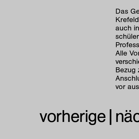
Das Ge
Krefel
auch i
schüle
Profess
Alle Vo
versch
Bezug 
Anschlu
vor aus
vorherige
|
nä