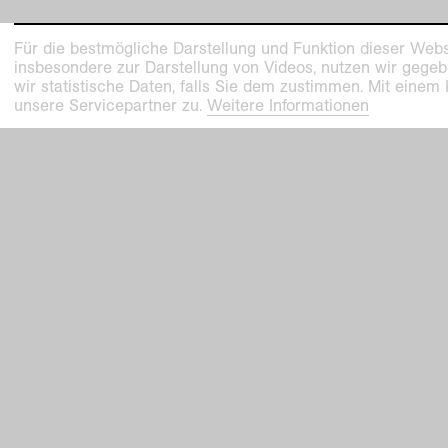
Für die bestmögliche Darstellung und Funktion dieser Webs
Kunstmuseen Krefeld
Kaiser W
insbesondere zur Darstellung von Videos, nutzen wir gegeb
+49 2151 975580
Joseph-B
wir statistische Daten, falls Sie dem zustimmen. Mit einem
unsere Servicepartner zu.
Weitere Informationen
e-mail
47798 Kr
kunstmuseenkrefeld.de
Haus Lan
K+ Café im KWM
Wilhelms
+49 2151 4427750
47800 Kr
e-mail
Diese Seite wurde zuletzt am
Do
,
24
.
Okt
.
2024
aktualisiert