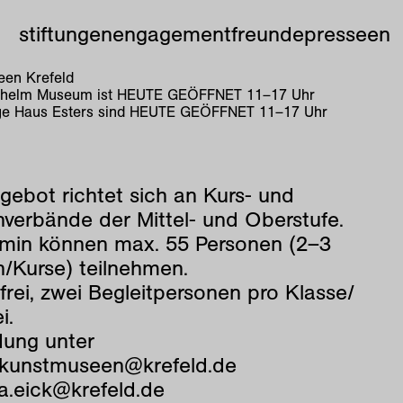
stiftungen
engagement
freunde
presse
en
en Krefeld
lhelm Museum ist
HEUTE GEÖFFNET
11
–
17
Uhr
e Haus Esters sind
HEUTE GEÖFFNET
11
–
17
Uhr
gebot richtet sich an Kurs- und
verbände der Mittel- und Oberstufe.
rmin können max. 55 Personen (2–3
n/Kurse) teilnehmen.
t frei, zwei Begleitpersonen pro Klasse/
i.
ung unter
ekunstmuseen@krefeld.de
a.eick@krefeld.de