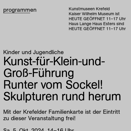
programm
en
Kunstmuseen Krefeld
Kaiser Wilhelm Museum ist
HEUTE GEÖFFNET
11
–
17
Uhr
Haus Lange Haus Esters sind
HEUTE GEÖFFNET
11
–
17
Uhr
Kinder und Jugendliche
Kunst-für-Klein-und-
Groß-Führung
Runter vom Sockel!
Skulpturen rund herum
Mit der Krefelder Familienkarte ist der Eintritt
zu dieser Veranstaltung frei!
Sa
,
5
.
Okt
.
2024
,
14
–
16
Uhr