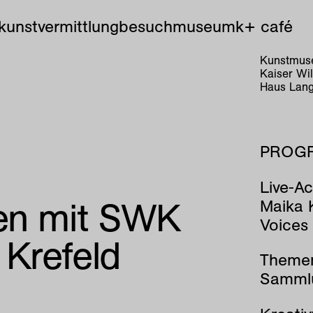
kunstvermittlung
besuch
museum
k+ café
Kunstmuse
Kaiser Wi
Haus Lang
PROG
Live-Ac
ben mit SWK
Maika 
Voices
Krefeld
Theme
Sammlu