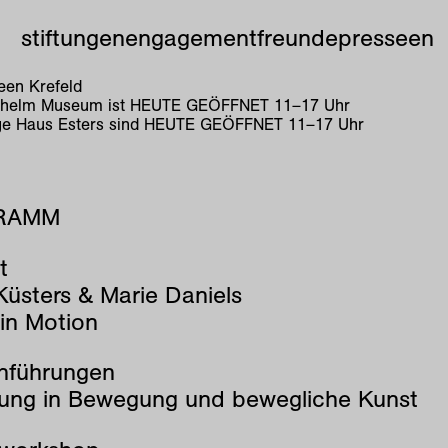
stiftungen
engagement
freunde
presse
en
en Krefeld
lhelm Museum ist
HEUTE GEÖFFNET
11
–
17
Uhr
e Haus Esters sind
HEUTE GEÖFFNET
11
–
17
Uhr
RAMM
t
Küsters & Marie Daniels
 in Motion
nführungen
ng in Bewegung und bewegliche Kunst