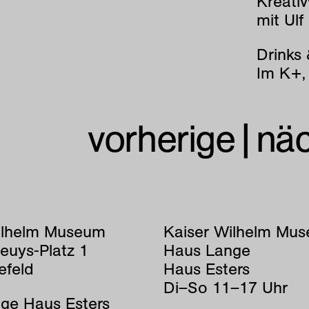
Kreati
mit Ulf
Drinks
Im K+,
vorherige
|
nä
ilhelm Museum
Kaiser Wilhelm Mu
euys-Platz 1
Haus Lange
efeld
Haus Esters
Di–So 11–17 Uhr
ge Haus Esters