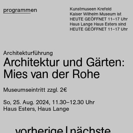
programm
en
Kunstmuseen Krefeld
Kaiser Wilhelm Museum ist
HEUTE GEÖFFNET
11
–
17
Uhr
Haus Lange Haus Esters sind
HEUTE GEÖFFNET
11
–
17
Uhr
Architekturführung
Architektur und Gärten:
Mies van der Rohe
Museumseintritt zzgl. 2€
So
,
25
.
Aug
.
2024
,
11
.
30
–
12
.
30
Uhr
Haus Esters, Haus Lange
vorherige
|
nächste