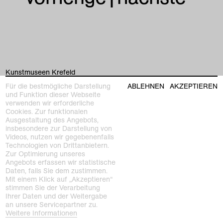
Kunstmuseen Krefeld
+49 2151 975580
Für die bestmögliche Darstellung
ABLEHNEN
AKZEPTIEREN
e-mail
und Funktion dieser Webseite
kunstmuseenkrefeld.de
verwenden wir erforderliche
Cookies. Zur funktionalen
K+ Café im KWM
Ausgestaltung des Angebots,
+49 2151 4427750
insbesondere zur Darstellung von
e-mail
Videos, nutzen wir gegebenenfalls
Technologien von Drittanbietern.
Zur Optimierung unseres
home
Angebots erfassen wir statistische
Daten, falls Sie dem zustimmen.
Mit einem Klick auf „Akzeptieren“
ausstellungen
stimmen Sie der Verarbeitung
Ihrer Daten und der Weitergabe
programm
an unsere Servicepartner zu.
Kaiser Wilhelm Museum
Weitere Informationen
Joseph-Beuys-Platz 1