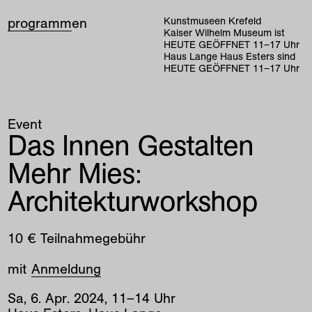
programm
en
Kunstmuseen Krefeld
Kaiser Wilhelm Museum ist
HEUTE GEÖFFNET
11
–
17
Uhr
Haus Lange Haus Esters sind
HEUTE GEÖFFNET
11
–
17
Uhr
Event
Das Innen Gestalten
Mehr Mies:
Architekturworkshop
10 € Teilnahmegebühr
mit
Anmeldung
Sa
,
6
.
Apr
.
2024
,
11
–
14
Uhr