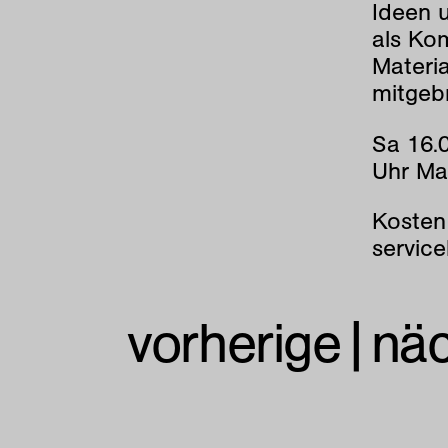
Ideen u
als Ko
Materia
mitgeb
Sa 16.0
Uhr Ma
Kosten
servic
vorherige
|
nä