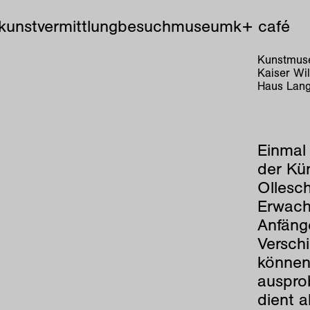
kunstvermittlung
besuch
museum
k+ café
Kunstmuse
Kaiser Wi
Haus Lang
Einmal
M
der Kün
Ollesc
Erwach
Anfänge
Verschi
können 
auspro
dient a