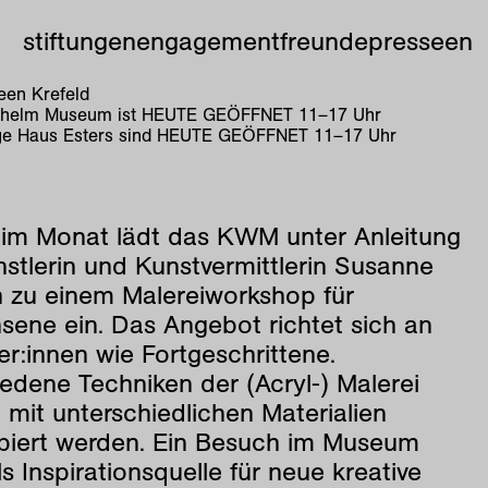
stiftungen
engagement
freunde
presse
en
en Krefeld
lhelm Museum ist
HEUTE GEÖFFNET
11
–
17
Uhr
e Haus Esters sind
HEUTE GEÖFFNET
11
–
17
Uhr
 im Monat lädt das KWM unter Anleitung
stlerin und Kunstvermittlerin Susanne
h zu einem Malereiworkshop für
sene ein. Das Angebot richtet sich an
r:innen wie Fortgeschrittene.
edene Techniken der (Acryl-) Malerei
mit unterschiedlichen Materialien
biert werden. Ein Besuch im Museum
ls Inspirationsquelle für neue kreative